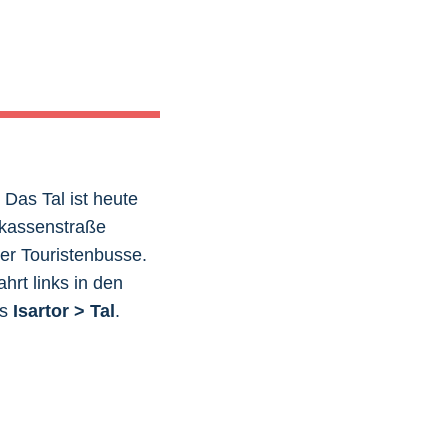
Das Tal ist heute
rkassenstraße
der Touristenbusse.
hrt links in den
as
Isartor > Tal
.