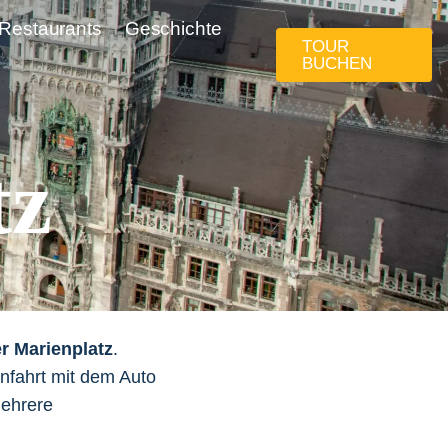
Restaurants
Geschichte
TOUR
BUCHEN
tz
 Marienplatz
.
nfahrt mit dem Auto
mehrere