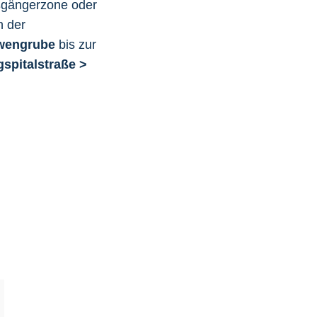
ußgängerzone oder
h der
öwengrube
bis zur
spitalstraße >