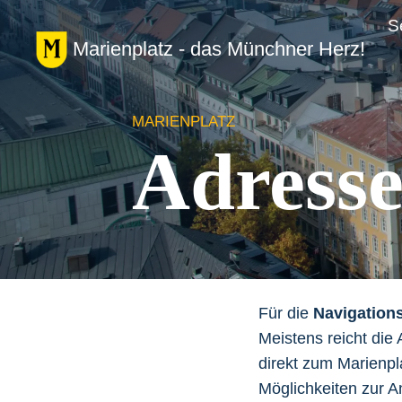
Zum
S
Inhalt
Marienplatz - das Münchner Herz!
springen
MARIENPLATZ
Adresse
Für die
Navigation
Meistens reicht di
direkt zum Marienpla
Möglichkeiten zur A