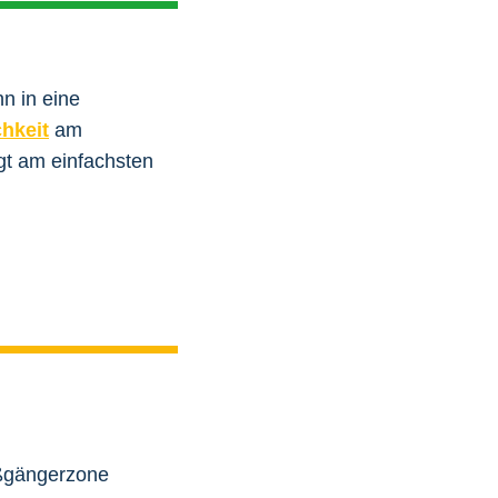
n in eine
hkeit
am
lgt am einfachsten
ußgängerzone