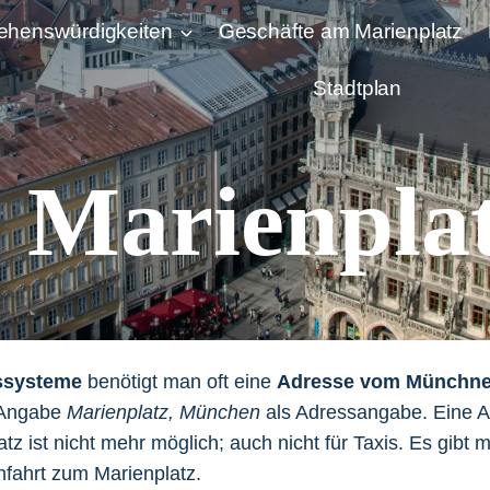
ehenswürdigkeiten
Geschäfte am Marienplatz
Stadtplan
 Marienpla
ssysteme
benötigt man oft eine
Adresse vom Münchner
e Angabe
Marienplatz, München
als Adressangabe. Eine A
tz ist nicht mehr möglich; auch nicht für Taxis. Es gibt 
nfahrt zum Marienplatz.