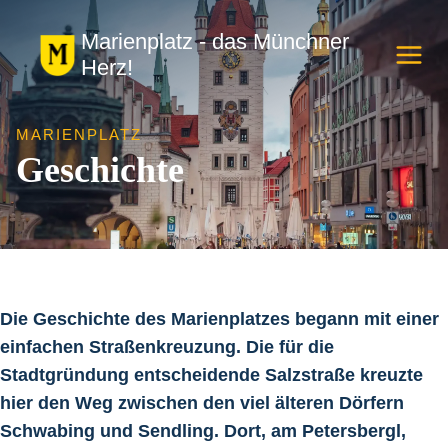
Zum
Marienplatz - das Münchner
Inhalt
Herz!
springen
MARIENPLATZ
Geschichte
Die Geschichte des Marienplatzes begann mit einer
einfachen Straßenkreuzung. Die für die
Stadtgründung entscheidende Salzstraße kreuzte
hier den Weg zwischen den viel älteren Dörfern
Schwabing und Sendling. Dort, am Petersbergl,