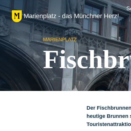
Zum
S
Inhalt
Marienplatz - das Münchner Herz!
springen
MARIENPLATZ
Fischb
Der Fischbrunnen
heutige Brunnen s
Touristenattraktio