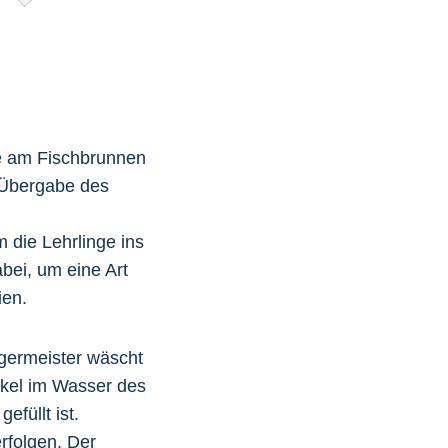
e am Fischbrunnen
 Übergabe des
 die Lehrlinge ins
bei, um eine Art
ien.
germeister wäscht
kel im Wasser des
füllt ist.
rfolgen. Der