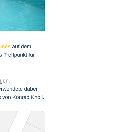
uses
auf dem
s Treffpunkt für
lgen.
erwendete dabei
 von Konrad Knoll.