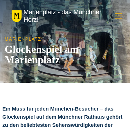
Zum
Marienplatz - das Münchner
Inhalt
Herz!
springen
MARIENPLATZ
Glockenspiel am
Marienplatz
Ein Muss für jeden München-Besucher – das
Glockenspiel auf dem Münchner Rathaus gehört
zu den beliebtesten Sehenswürdigkeiten der