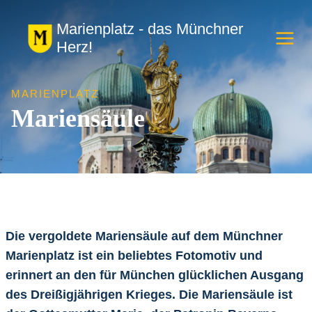
Zum
Marienplatz - das Münchner
Inhalt
Herz!
springen
MARIENPLATZ
Mariensäule
Die vergoldete Mariensäule auf dem Münchner
Marienplatz ist ein beliebtes Fotomotiv und
erinnert an den für München glücklichen Ausgang
des Dreißigjährigen Krieges. Die Mariensäule ist