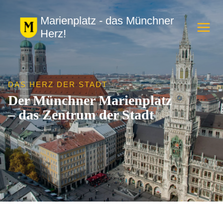
Zum
Marienplatz - das Münchner
Inhalt
Herz!
springen
DAS HERZ DER STADT
Der Münchner Marienplatz
– das Zentrum der Stadt